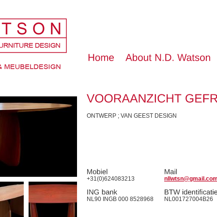
ONTWERP ; VAN GEEST DESIGN
+31(0)624083213
nllwtsn@gmail.co
NL90 INGB 000 8528968
NL001727004B26