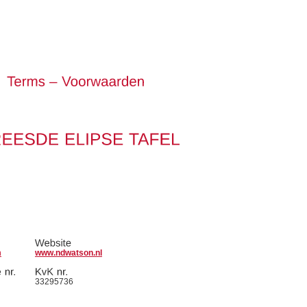
m
www.ndwatson.nl
33295736